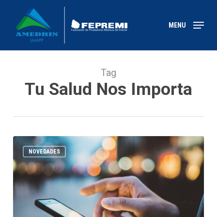
Skip
to
MENU
main
content
Tag
Tu Salud Nos Importa
NOVEDADES