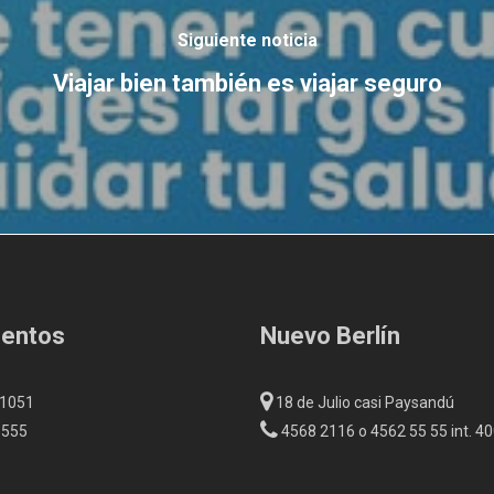
Siguiente noticia
Viajar bien también es viajar seguro
Bentos
Nuevo Berlín
 1051
18 de Julio casi Paysandú
5555
4568 2116 o 4562 55 55 int. 4