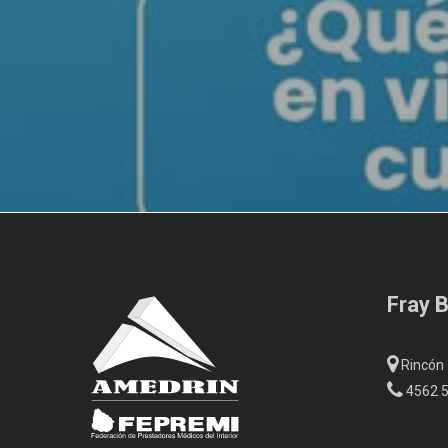
Fray 
Rincón
4562 